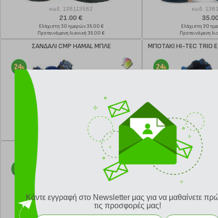
κωδ.
138113582
κωδ.
138
21.00 €
35.0
Ελάχιστη 30 ημερών 35.00 €
Ελάχιστη 30 ημ
Προτεινόμενη λιανική 35.00 €
Προτεινόμενη λια
ΣΑΝΔΑΛΙ CMP HAMAL ΜΠΛΕ
ΜΠΟΤΑΚΙ HI-TEC TRIO E
κωδ.
138096839
κωδ.
138
35.00 €
23.1
Ελάχιστη 30 ημερών 35.00 €
Ελάχιστη 30 ημ
Προτεινόμενη λιανική 35.00 €
Προτεινόμενη λια
ΜΠΟΤΑ HELLY HANSEN JK VARANGER
ΣΑΝΔΑΛΙ TEVA HURRIC
INSULATED ΡΟΖ
Κάντε εγγραφή στο Newsletter μας για να μαθαίνετε πρ
τις προσφορές μας!
κωδ.
138121912
κωδ.
138