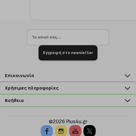
Εγγραφή στο newsletter
Επικοινωνία
211 2000 700
Χρήσιμες πληροφορίες
info@plus4u.gr
Η εταιρία
Βοήθεια
Σημεία παραλαβής
Εξέλιξη παραγγελίας
Ευκαιρίες καριέρας
Τρόποι παραγγελίας
©2026 Plus4u.gr
Όροι χρήσης
Τρόποι πληρωμής
Sitemap