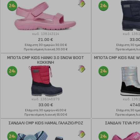
κωδ.
138143114
κωδ.
138
21.00 €
33.0
Ελάχιστη 30 ημερών 30.00 €
Ελάχιστη 30 ημ
Προτεινόμενη λιανική 30.00 €
Προτεινόμενη λια
ΜΠΟΤΑ CMP KIDS HANKI 3.0 SNOW BOOT
ΜΠΟΤΑ CMP KIDS RAE 
ΚΟΚΚΙΝΗ
κωδ.
138148979
κωδ.
138
33.00 €
47.40
Ελάχιστη 30 ημερών 45.00 €
Ελάχιστη 30 ημ
Προτεινόμενη λιανική 55.00 €
Προτεινόμενη λια
ΣΑΝΔΑΛΙ CMP KIDS HAMAL ΓΑΛΑΖΙΟ/ΡΟΖ
ΣΑΝΔΑΛΙ TEVA PS