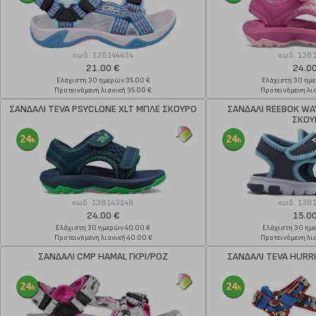
κωδ.
138144434
κωδ.
138
21.00 €
24.0
Ελάχιστη 30 ημερών 35.00 €
Ελάχιστη 30 ημ
Προτεινόμενη λιανική 35.00 €
Προτεινόμενη λια
ΣΑΝΔΑΛΙ TEVA PSYCLONE XLT ΜΠΛΕ ΣΚΟΥΡΟ
ΣΑΝΔΑΛΙ REEBOK WAVE
ΣΚΟΥ
κωδ.
138143148
κωδ.
138
24.00 €
15.0
Ελάχιστη 30 ημερών 40.00 €
Ελάχιστη 30 ημ
Προτεινόμενη λιανική 40.00 €
Προτεινόμενη λια
ΣΑΝΔΑΛΙ CMP HAMAL ΓΚΡΙ/ΡΟΖ
ΣΑΝΔΑΛΙ TEVA HURR