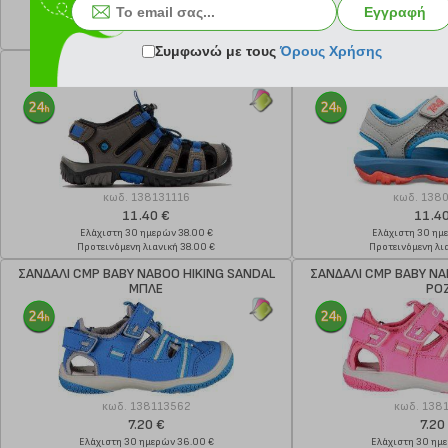
24.00 €
12.9
Εγγραφή
Ελάχιστη 30 ημερών 80.00 €
Ελάχιστη 30 ημ
Προτεινόμενη λιανική 80.00 €
Προτεινόμενη λια
Συμφωνώ με τους
Όρους Χρήσης
ΣΑΝΔΑΛΙ HI-TEC COVE SPORT JR ΓΚΡΙ
ΣΑΝΔΑΛΙ TEVA PSYCL
κωδ.
138131116
κωδ.
138
11.40 €
11.4
Ελάχιστη 30 ημερών 38.00 €
Ελάχιστη 30 ημ
Προτεινόμενη λιανική 38.00 €
Προτεινόμενη λια
ΣΑΝΔΑΛΙ CMP BABY NABOO HIKING SANDAL
ΣΑΝΔΑΛΙ CMP BABY NA
ΜΠΛΕ
ΡΟ
κωδ.
138113562
κωδ.
138
7.20 €
7.20
Ελάχιστη 30 ημερών 36.00 €
Ελάχιστη 30 ημ