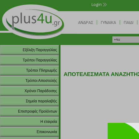
Login
|
|
|
ΑΝΔΡΑΣ
ΓΥΝΑΙΚΑ
ΠΑΙΔΙ
Εξέλιξη Παραγγελίας
Τρόποι Παραγγελίας
Τρόποι Πληρωμής
ΑΠΟΤΕΛΕΣΜΑΤΑ ΑΝΑΖΗΤΗ
Τρόποι Αποστολής
Χρόνοι Παράδοσης
Σημεία παραλαβής
Επιστροφές Προϊόντων
Η εταιρεία
Επικοινωνία