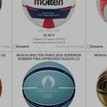
κωδ.
138167600
22.80 €
Ελάχιστη 30 ημερών 22.80 €
Προτεινόμενη λιανική 22.80 €
-6 μέρες
Σύγκριση
Παράδοση σε 24 ώρες
Σύγκριση
(4)
ΜΠΑΛΑ MOLTEN PARIS 2024 SUPERIOR
ΜΠΑΛΑ 
RUBBER FIBA APPROVED ΓΑΛΑΖΙΑ (7)