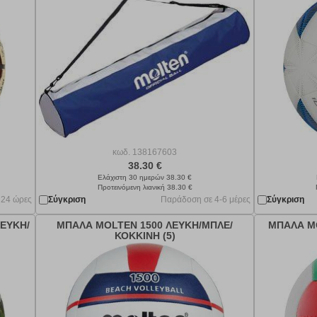
κωδ.
138167603
38.30 €
Ελάχιστη 30 ημερών 38.30 €
Προτεινόμενη λιανική 38.30 €
 24 ώρες
Σύγκριση
Παράδοση σε 4-6 μέρες
Σύγκριση
ΕΥΚΗ/
ΜΠΑΛΑ MOLTEN 1500 ΛΕΥΚΗ/ΜΠΛΕ/
ΜΠΑΛΑ MO
ΚΟΚΚΙΝΗ (5)