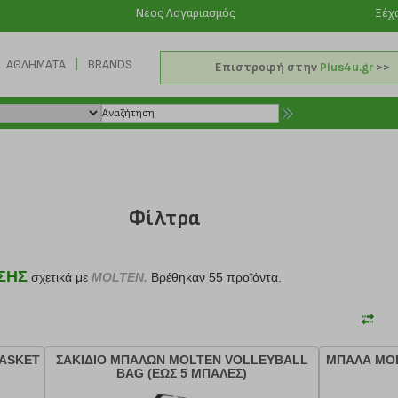
Νέος Λογαριασμός
Ξέχ
|
ΑΘΛΗΜΑΤΑ
BRANDS
Επιστροφή στην
Plus4u.gr
>>
Φίλτρα
ΣΗΣ
σχετικά με
MOLTEN.
Βρέθηκαν 55 προϊόντα.
BASKET
ΣΑΚΙΔΙΟ ΜΠΑΛΩΝ MOLTEN VOLLEYBALL
ΜΠΑΛΑ MOL
BAG (ΕΩΣ 5 ΜΠΑΛΕΣ)