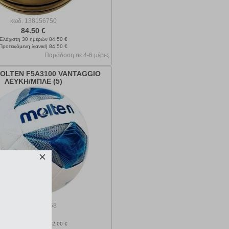
κωδ.
138156750
84.50 €
Ελάχιστη 30 ημερών 84.50 €
Προτεινόμενη λιανική 84.50 €
Παράδοση σε 4-6 μέρες
OLTEN F5A3100 VANTAGGIO
ΛΕΥΚΗ/ΜΠΛΕ (5)
κωδ.
138156258
38.95 €
Ελάχιστη 30 ημερών 42.00 €