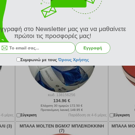
Προτεινόμενη λιανική 99.95 €
 24 ώρες
Σύγκριση
Παράδοση σε 4-6 μέρες
Σύγκριση
AGGIO
ΜΠΑΛΑ MOLTEN F5A5000 VANTAGGIO
ΜΠΑΛΑ MO
ΛΕΥΚΗ/ΜΠΛΕ (5)
εγγραφή στο Newsletter μας για να μαθαίνετε
πρώτοι τις προσφορές μας!
Εγγραφή
Συμφωνώ με τους
Όρους Χρήσης
κωδ.
138156256
134.96 €
Ελάχιστη 30 ημερών 172.50 €
Προτεινόμενη λιανική 149.95 €
-6 μέρες
Σύγκριση
Παράδοση σε 4-6 μέρες
Σύγκριση
Ι (3)
ΜΠΑΛΑ MOLTEN BGMX7 ΜΠΛΕ/ΚΟΚΚΙΝΗ
ΜΠΑΛΑ MOL
(7)