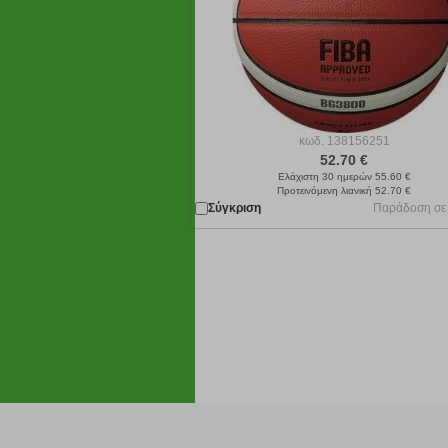
κωδ.
138156251
52.70 €
Ελάχιστη 30 ημερών 55.60 €
Προτεινόμενη λιανική 52.70 €
Σύγκριση
Παράδοση σε