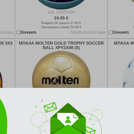
κωδ.
138157309
24.95 €
Ελάχιστη 30 ημερών 27.40 €
Προτεινόμενη λιανική 24.95 €
 24 ώρες
Σύγκριση
Παράδοση σε 24 ώρες
Σύγκριση
00 3X3
ΜΠΑΛΑ MOLTEN GOLD TROPHY SOCCER
ΜΠΑΛΑ M
BALL ΧΡΥΣΑΦΙ (5)
κωδ.
138156261
99.95 €
Ελάχιστη 30 ημερών 115.40 €