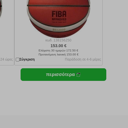
κωδ.
138156250
153.00 €
Ελάχιστη 30 ημερών 172.50 €
Προτεινόμενη λιανική 153.00 €
 24 ώρες
Σύγκριση
Παράδοση σε 4-6 μέρες
περισσότερα