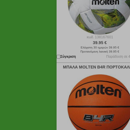
κωδ.
138167601
39.95 €
Ελάχιστη 30 ημερών 39.95 €
Προτεινόμενη λιανική 39.95 €
Σύγκριση
Παράδοση σε 4
ΜΠΑΛΑ MOLTEN B4R ΠΟΡΤΟΚΑΛΙ 