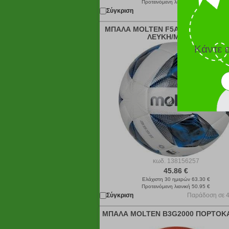
Προτεινόμενη λιανική 24.95 €
Σύγκριση
Παράδοση σε
ΜΠΑΛΑ MOLTEN F5A3555-K VANT
ΛΕΥΚΗ/ΜΠΛΕ (5)
Κάντε 
κωδ.
138156257
45.86 €
Ελάχιστη 30 ημερών 63.30 €
Προτεινόμενη λιανική 50.95 €
Σύγκριση
Παράδοση σε 4
ΜΠΑΛΑ MOLTEN B3G2000 ΠΟΡΤΟΚΑΛ