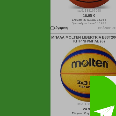
κωδ.
138167598
16.95 €
Ελάχιστη 30 ημερών 16.95 €
Προτεινόμενη λιανική 16.95 €
Σύγκριση
Παράδοση σε
ΜΠΑΛΑ MOLTEN LIBERTRIA B33T20
ΚΙΤΡΙΝΗ/ΜΠΛΕ (6)
κωδ.
138156749
24.95 €
Ελάχιστη 30 ημερών 24.95 €