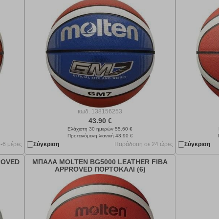
κωδ.
138156253
43.90 €
Ελάχιστη 30 ημερών 55.60 €
Προτεινόμενη λιανική 43.90 €
-6 μέρες
Σύγκριση
Παράδοση σε 24 ώρες
Σύγκριση
ROVED
ΜΠΑΛΑ MOLTEN BG5000 LEATHER FIBA
APPROVED ΠΟΡΤΟΚΑΛΙ (6)