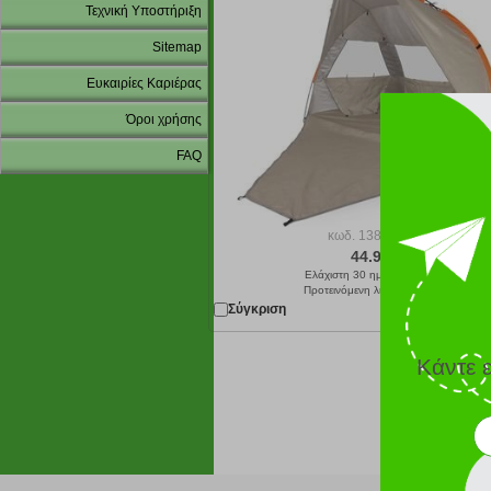
Τεχνική Υποστήριξη
Sitemap
Ευκαιρίες Καριέρας
Όροι χρήσης
FAQ
κωδ.
138170864
44.90 €
Ελάχιστη 30 ημερών 44.90 €
Προτεινόμενη λιανική 44.90 €
Σύγκριση
Παράδοση σε 4
Κάντε 