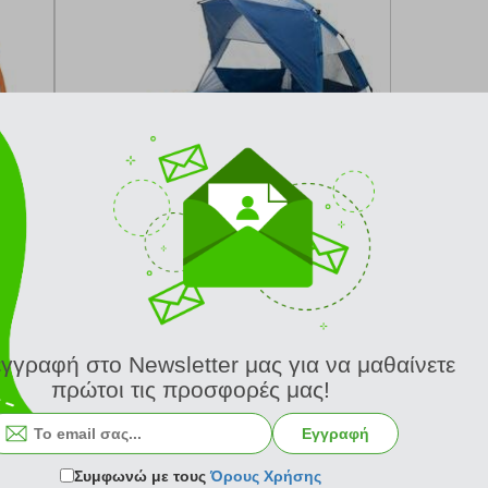
κωδ.
138156649
79.90 €
Ελάχιστη 30 ημερών 79.90 €
Προτεινόμενη λιανική 79.90 €
-6 μέρες
Σύγκριση
Παράδοση σε 24 ώρες
εγγραφή στο Newsletter μας για να μαθαίνετε
πρώτοι τις προσφορές μας!
Εγγραφή
Συμφωνώ με τους
Όρους Χρήσης