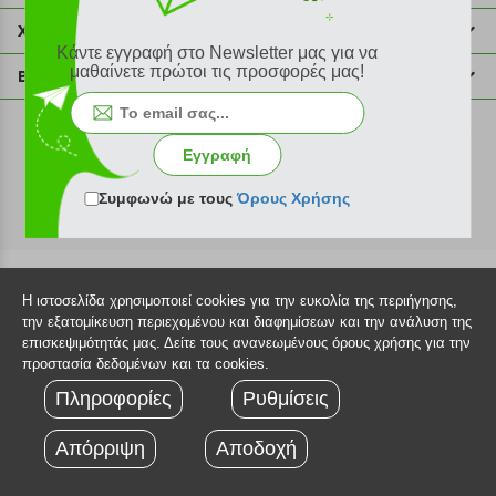
211 2000 700
Χρήσιμες πληροφορίες
Κάντε εγγραφή στο Newsletter μας για να
info@plus4u.gr
Η εταιρία
μαθαίνετε πρώτοι τις προσφορές μας!
Βοήθεια
Σημεία παραλαβής
Εξέλιξη παραγγελίας
Ευκαιρίες καριέρας
Τρόποι παραγγελίας
©2026 Plus4u.gr
Εγγραφή
Όροι χρήσης
Τρόποι πληρωμής
Sitemap
Συμφωνώ με τους
Όρους Χρήσης
Τρόποι αποστολής
FAQ
Πολιτική επιστροφών
Τεχνική υποστήριξη
Η ιστοσελίδα χρησιμοποιεί cookies για την ευκολία της περιήγησης,
την εξατομίκευση περιεχομένου και διαφημίσεων και την ανάλυση της
επισκεψιμότητάς μας. Δείτε τους ανανεωμένους όρους χρήσης για την
προστασία δεδομένων και τα cookies.
Πληροφορίες
Ρυθμίσεις
Απόρριψη
Αποδοχή