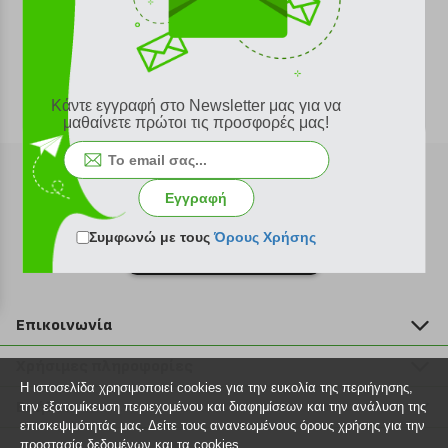
Κάντε εγγραφή στο Newsletter μας για να
μαθαίνετε πρώτοι τις προσφορές μας!
Εγγραφή
Συμφωνώ με τους
Όρους Χρήσης
Εγγραφή στο newsletter
Επικοινωνία
211 2000 700
Χρήσιμες πληροφορίες
info@plus4u.gr
Η ιστοσελίδα χρησιμοποιεί cookies για την ευκολία της περιήγησης,
Η εταιρία
Βοήθεια
την εξατομίκευση περιεχομένου και διαφημίσεων και την ανάλυση της
Σημεία παραλαβής
επισκεψιμότητάς μας. Δείτε τους ανανεωμένους όρους χρήσης για την
Εξέλιξη παραγγελίας
προστασία δεδομένων και τα cookies.