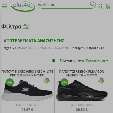
Φίλτρα
ΑΠΟΤΕΛΕΣΜΑΤΑ ΑΝΑΖΗΤΗΣΗΣ
σχετικά με
ΑΝΔΡΑΣ - ΥΠΟΔΗΣΗ - TRAINING.
Βρέθηκαν 7 προϊόντα.
Ταξινόμηση ανά:
Προεπιλογή
ΠΑΠΟΥΤΣΙ SKECHERS SKECH-LITE
ΠΑΠΟΥΤΣΙ REEBOK FLEXAGON
PRO 2.0 BERRIX ΜΑΥΡΟ
ENERGY TR 4 ΜΑΥΡΟ
κωδ.
138169749
κωδ.
138169244
48.97 €
38.50 €