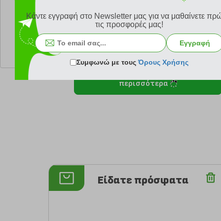
Κάντε εγγραφή στο Newsletter μας για να μαθαίνετε πρ
τις προσφορές μας!
κωδ.
138144870
κωδ.
138
Εγγραφή
11.40 €
20.0
Ελάχιστη 30 ημερών 19.00 €
Ελάχιστη 30 ημ
Συμφωνώ με τους
Όρους Χρήσης
Προτεινόμενη λιανική 19.00 €
Προτεινόμενη λια
περισσότερα
Είδατε πρόσφατα