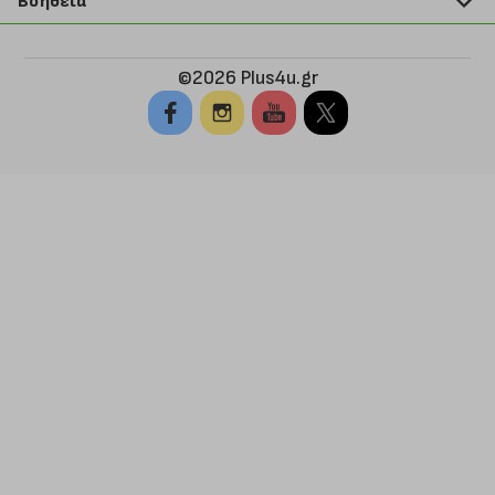
Βοήθεια
Σημεία παραλαβής
Εξέλιξη παραγγελίας
Ευκαιρίες καριέρας
Τρόποι παραγγελίας
©2026 Plus4u.gr
Όροι χρήσης
Τρόποι πληρωμής
Sitemap
Τρόποι αποστολής
FAQ
Πολιτική επιστροφών
Τεχνική υποστήριξη