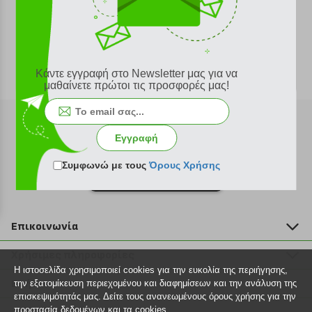
Κάντε εγγραφή στο Newsletter μας για να
μαθαίνετε πρώτοι τις προσφορές μας!
Εγγραφή
Συμφωνώ με τους
Όρους Χρήσης
Εγγραφή στο newsletter
Επικοινωνία
211 2000 700
Χρήσιμες πληροφορίες
info@plus4u.gr
Η ιστοσελίδα χρησιμοποιεί cookies για την ευκολία της περιήγησης,
Η εταιρία
Βοήθεια
την εξατομίκευση περιεχομένου και διαφημίσεων και την ανάλυση της
Σημεία παραλαβής
επισκεψιμότητάς μας. Δείτε τους ανανεωμένους όρους χρήσης για την
Εξέλιξη παραγγελίας
προστασία δεδομένων και τα cookies.