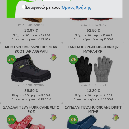
Συμφωνώ με τους
Όρους Χρήσης
κωδ.
138159820
κωδ.
138147684
20.97 €
52.50 €
Ελάχιστη 30 ημερών 29.95 €
Ελάχιστη 30 ημερών 75.00 €
Προτεινόμενη λιανική 29.95 €
Προτεινόμενη λιανική 75.00 €
ΜΠΟΤΑΚΙ CMP ANNUUK SNOW
ΓΑΝΤΙΑ ICEPEAK HIGHLAND JR
BOOT WP ΑΝΘΡΑΚΙ
ΜΑΥΡΑ/ΓΚΡΙ
κωδ.
138137365
κωδ.
138135071
38.50 €
13.30 €
Ελάχιστη 30 ημερών 55.00 €
Ελάχιστη 30 ημερών 19.00 €
Προτεινόμενη λιανική 55.00 €
Προτεινόμενη λιανική 19.00 €
ΣΑΝΔΑΛΙ TEVA HURRICANE XLT 2
ΣΑΝΔΑΛΙ TEVA HURRICANE DRIFT
ΡΟΖ
ΜΠΛΕ