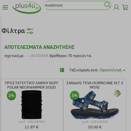
Φίλτρα
ΑΠΟΤΕΛΕΣΜΑΤΑ ΑΝΑΖΗΤΗΣΗΣ
σχετικά με
- - OUTDOOR.
Βρέθηκαν 70 προϊόντα.
Ταξινόμηση ανά:
Προεπιλογή
ΠΡΟΣΤΑΤΕΥΤΙΚΟ ΛΑΙΜΟΥ BUFF
ΣΑΝΔΑΛΙ TEVA HURRICANE XLT 2
POLAR NECKWARMER SOLID
ΜΠΛΕ
ΜΑΥΡΟ
κωδ.
138148954
κωδ.
138143143
11.87 €
20.00 €