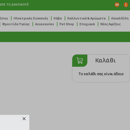
ασα το password
|
|
|
|
Κήπος
Ηλεκτρικές Συσκευές
Κάβα
Καλλυντικά & Αρώματα
Λευκά Είδη
|
|
|
|
|
Φροντίδα Υγείας
Accessories
Pet Shop
Εποχιακά
Νέες Αφίξεις
Καλάθι
Το καλάθι σας είναι άδειο