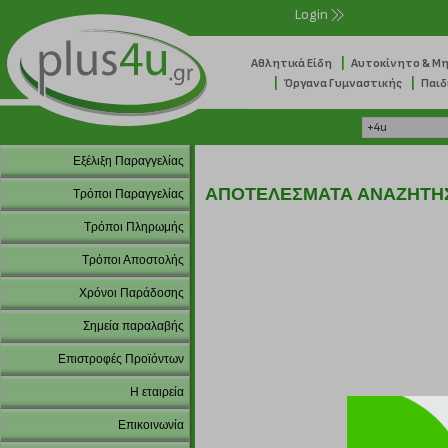
Login
|
Αθλητικά Είδη
Αυτοκίνητο & Μ
|
|
Όργανα Γυμναστικής
Παιδ
Εξέλιξη Παραγγελίας
ΑΠΟΤΕΛΕΣΜΑΤΑ ΑΝΑΖΗΤΗ
Τρόποι Παραγγελίας
Τρόποι Πληρωμής
Τρόποι Αποστολής
Χρόνοι Παράδοσης
Σημεία παραλαβής
Επιστροφές Προϊόντων
Η εταιρεία
Επικοινωνία