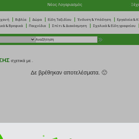
Νέος Λογαριασμός
Ξέχ
|
|
|
|
|
ηχανή
Βιβλία
Δώρα
Είδη Ταξιδίου
Ένδυση & Υπόδηση
Εργαλεία & 
|
|
|
ικά & Βρεφικά
Παιχνίδια
Σπίτι & Διακόσμηση
Σχολικά & Είδη γραφείου
ΣΗΣ
σχετικά με
.
Δε βρέθηκαν αποτελέσματα. 🙁