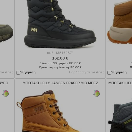
κωδ.
138169874
162.00 €
Ελάχιστη 30 ημερών 180.00 €
Προτεινόμενη λιανική 180.00 €
Π
 24 ώρες
Σύγκριση
Παράδοση σε 24 ώρες
Σύγκριση
ΑΥΡΟ
ΜΠΟΤΑΚΙ HELLY HANSEN FRASER MID ΜΠΕΖ
ΜΠΟΤΑΚΙ HEL