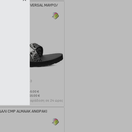
EVA ORIGINAL UNIVERSAL ΜΑΥΡΟ/
ΛΕΥΚΟ
κωδ.
138165143
32.50 €
Ελάχιστη 30 ημερών 65.00 €
Προτεινόμενη λιανική 65.00 €
Παράδοση σε 24 ώρες
ΑΛΙ CMP ALMAAK ΑΝΘΡΑΚΙ