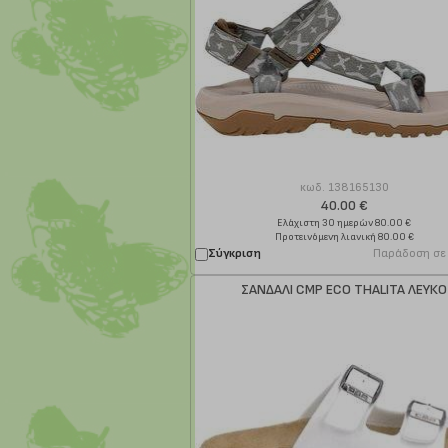
κωδ.
138165130
40.00 €
Ελάχιστη 30 ημερών 80.00 €
Προτεινόμενη λιανική 80.00 €
Σύγκριση
Παράδοση σε
ΣΑΝΔΑΛΙ CMP ECO THALITA ΛΕΥΚΟ