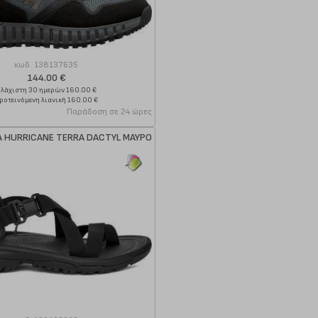
κωδ.
138137635
144.00 €
λάχιστη 30 ημερών 160.00 €
ροτεινόμενη λιανική 160.00 €
Παράδοση σε 24 ώρες
A HURRICANE TERRA DACTYL ΜΑΥΡΟ