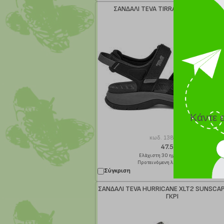
ΣΑΝΔΑΛΙ TEVA TIRRA SPORT CT ΜΑΥ
Κάντε 
κωδ.
138165202
47.50 €
Ελάχιστη 30 ημερών 95.00 €
Προτεινόμενη λιανική 95.00 €
Σύγκριση
Παράδοση σε
ΣΑΝΔΑΛΙ TEVA HURRICANE XLT2 SUNSCAP
ΓΚΡΙ