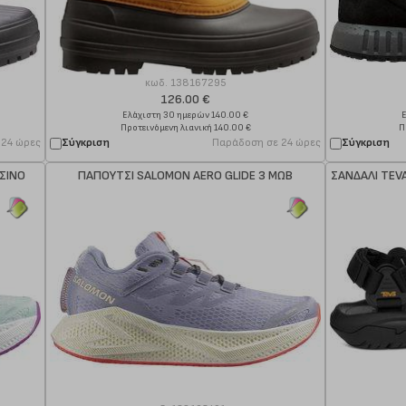
κωδ.
138167295
126.00 €
Ελάχιστη 30 ημερών 140.00 €
Ε
Προτεινόμενη λιανική 140.00 €
Π
 24 ώρες
Σύγκριση
Παράδοση σε 24 ώρες
Σύγκριση
ΣΙΝΟ
ΠΑΠΟΥΤΣΙ SALOMON AERO GLIDE 3 ΜΩΒ
ΣΑΝΔΑΛΙ TEV