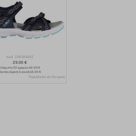
κωδ.
138164932
23.00 €
Ελάχιστη 30 ημερών 46.00 €
Προτεινόμενη λιανική 46.00 €
Παράδοση σε 24 ώρες