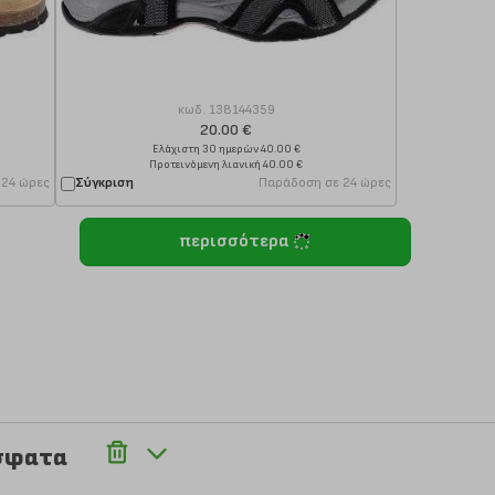
κωδ.
138144359
20.00 €
Ελάχιστη 30 ημερών 40.00 €
Προτεινόμενη λιανική 40.00 €
 24 ώρες
Σύγκριση
Παράδοση σε 24 ώρες
περισσότερα
σφατα