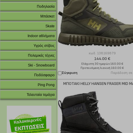
Ποδηλασία
Μπάσκετ
Skate
Indoor αθλήματα
Υγρός στίβος
κωδ.
138169879
Πολεμικές τέχνες
144.00 €
Ελάχιστη 30 ημερών 160.00 €
Ski - Snowboard
Προτεινόμενη λιανική 160.00 €
Σύγκριση
Παράδοση σε
Ποδόσφαιρο
ΜΠΟΤΑΚΙ HELLY HANSEN FRASER MID Μ
Ping Pong
Τελευταία τεμάχια