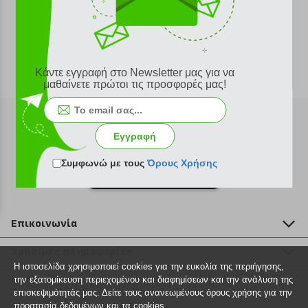
Κάντε εγγραφή στο Newsletter μας για να
μαθαίνετε πρώτοι τις προσφορές μας!
Εγγραφή
Συμφωνώ με τους
Όρους Χρήσης
Εγγραφή στο newsletter
Επικοινωνία
211 2000 700
Χρήσιμες πληροφορίες
info@plus4u.gr
Η ιστοσελίδα χρησιμοποιεί cookies για την ευκολία της περιήγησης,
Η εταιρία
Βοήθεια
την εξατομίκευση περιεχομένου και διαφημίσεων και την ανάλυση της
Σημεία παραλαβής
επισκεψιμότητάς μας. Δείτε τους ανανεωμένους όρους χρήσης για την
Εξέλιξη παραγγελίας
προστασία δεδομένων και τα cookies.